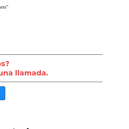
ers"
os?
una llamada.