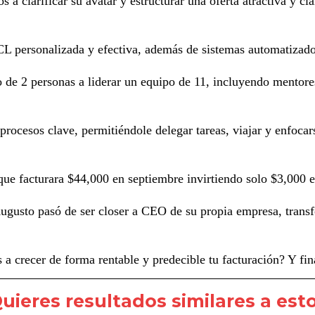
 clarificar su avatar y estructurar una oferta atractiva y cl
personalizada y efectiva, además de sistemas automatizados 
e 2 personas a liderar un equipo de 11, incluyendo mentores,
ocesos clave, permitiéndole delegar tareas, viajar y enfocar
ue facturara $44,000 en septiembre invirtiendo solo $3,000 e
ugusto pasó de ser closer a CEO de su propia empresa, trans
recer de forma rentable y predecible tu facturación? Y fina
uieres resultados similares a est