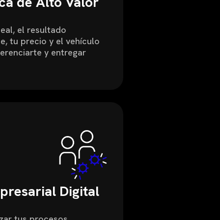
ca de Alto Valor
deal, el resultado
le, tu precio y el vehículo
ferenciarte y entregar
resarial Digital
zar tus procesos