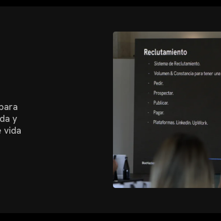
para
da y
 vida