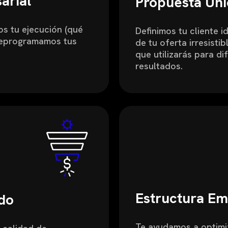
arial
Propuesta Úni
os tu ejecución (qué
Definimos tu cliente i
reprogramamos tus
de tu oferta irresistib
que utilizarás para di
resultados.
Estructura Emp
do
Te ayudamos a optimi